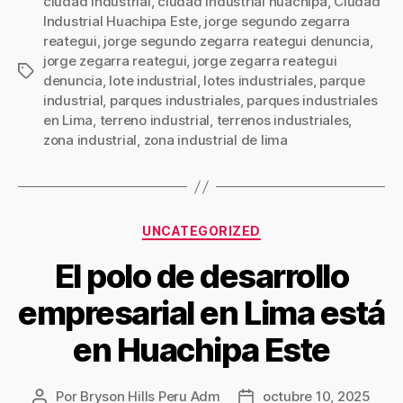
ciudad industrial
,
ciudad industrial huachipa
,
Ciudad
Industrial Huachipa Este
,
jorge segundo zegarra
reategui
,
jorge segundo zegarra reategui denuncia
,
jorge zegarra reategui
,
jorge zegarra reategui
denuncia
,
lote industrial
,
lotes industriales
,
parque
industrial
,
parques industriales
,
parques industriales
en Lima
,
terreno industrial
,
terrenos industriales
,
zona industrial
,
zona industrial de lima
UNCATEGORIZED
El polo de desarrollo
empresarial en Lima está
en Huachipa Este
Por
Bryson Hills Peru Adm
octubre 10, 2025