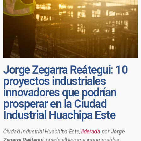
Jorge Zegarra Reátegui: 10
proyectos industriales
innovadores que podrían
prosperar en la Ciudad
Industrial Huachipa Este
Ciudad Industrial Huachipa Este,
liderada
por
Jorge
Zegarra Reátegui
, puede albergar a innumerables