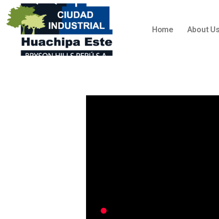
Home
About U