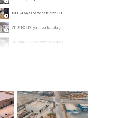
IMELSA ya es parte de la gran Ciudad Industrial Huachipa este
VIRUTEX ILKO ya es parte de la gran Ciudad Industrial Huachipa este
FARMAGRO ya es parte de la gran Ciudad Industrial Huachipa este
CHT ya es parte de la gran Ciudad Industrial Huachipa este
Ciudad Industrial Huachipa Este
Vías de acceso - Ciudad Industrial Huachipa Este
Empresas BHP
Subestaciones Luz del Sur