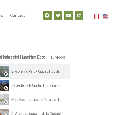
ws
Contact
d Industrial Huachipa Este
13 Videos
Bryson Hills Perú - Ciudad Industrial Huachipa Este: El principal eje industrial de Lima
Sé parte de la Ciudad Industrial Huachipa Este - Lotes desde 1,000 m²
¡Feliz Bicentenario del Perú! les desea la Ciudad Industrial Huachipa Este.
DeAcero ya es parte de la Ciudad Industrial Huachipa Este